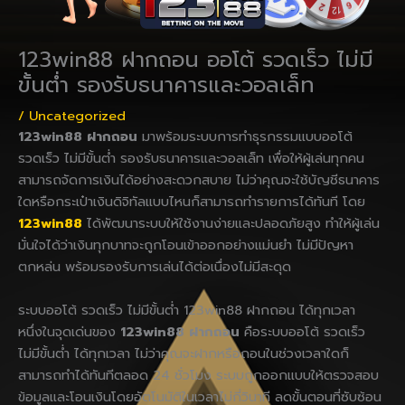
123win88 ฝากถอน ออโต้ รวดเร็ว ไม่มี
ขั้นต่ำ รองรับธนาคารและวอลเล็ท
/
Uncategorized
123win88 ฝากถอน
มาพร้อมระบบการทำธุรกรรมแบบออโต้
รวดเร็ว ไม่มีขั้นต่ำ รองรับธนาคารและวอลเล็ท เพื่อให้ผู้เล่นทุกคน
สามารถจัดการเงินได้อย่างสะดวกสบาย ไม่ว่าคุณจะใช้บัญชีธนาคาร
ใดหรือกระเป๋าเงินดิจิทัลแบบไหนก็สามารถทำรายการได้ทันที โดย
123win88
ได้พัฒนาระบบให้ใช้งานง่ายและปลอดภัยสูง ทำให้ผู้เล่น
มั่นใจได้ว่าเงินทุกบาทจะถูกโอนเข้าออกอย่างแม่นยำ ไม่มีปัญหา
ตกหล่น พร้อมรองรับการเล่นได้ต่อเนื่องไม่มีสะดุด
ระบบออโต้ รวดเร็ว ไม่มีขั้นต่ำ 123win88 ฝากถอน ได้ทุกเวลา
หนึ่งในจุดเด่นของ
123win88
ฝากถอน
คือระบบออโต้ รวดเร็ว
ไม่มีขั้นต่ำ ได้ทุกเวลา ไม่ว่าคุณจะฝากหรือถอนในช่วงเวลาใดก็
สามารถทำได้ทันทีตลอด 24 ชั่วโมง ระบบถูกออกแบบให้ตรวจสอบ
ข้อมูลและโอนเงินโดยอัตโนมัติในเวลาไม่กี่วินาที ลดขั้นตอนที่ซับซ้อน