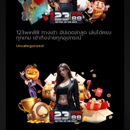
123win88 ทางเข้า อัปเดตล่าสุด เล่นได้ครบ
ทุกเกม เข้าถึงง่ายทุกอุปกรณ์
Uncategorized